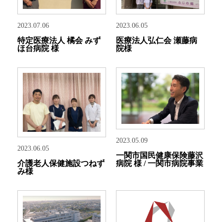
2023.07.06
2023.06.05
特定医療法人 橘会 みず
医療法人弘仁会 瀬藤病
ほ台病院 様
院様
2023.05.09
2023.06.05
一関市国民健康保険藤沢
病院 様 / 一関市病院事業
介護老人保健施設つねず
み様