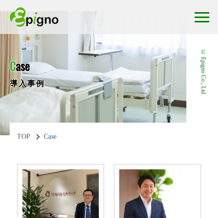
© Epigno Co., Ltd.
C
ase
導入事例
TOP
Case